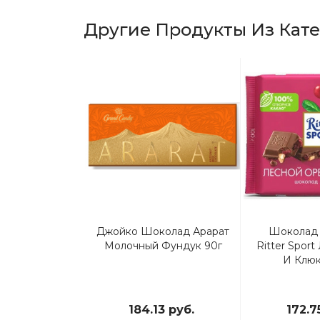
Другие Продукты Из Кат
ый Батончик
Джойко Шоколад Арарат
Шоколад
Лесной Орех,
Молочный Фундук 90г
Ritter Spor
81г
И Клюк
7 руб.
184.13 руб.
172.7