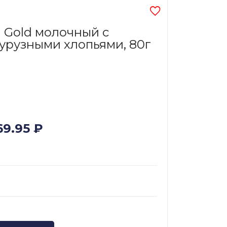
 Gold молочный с
курузными хлопьями, 80г
69.95
₽