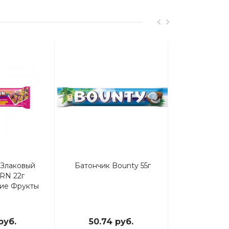
Акция
 Злаковый
Батончик Bounty 55г
Милка Шок
RN 22г
(начинка) 
ие Фрукты
Лесные
руб.
50.74 руб.
107.8 