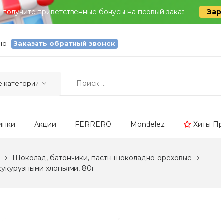
и получите приветственные бонусы на первый заказ
Зар
тно
|
Заказать обратный звонок
инки
Акции
FERRERO
Mondelez
Хиты П
Шоколад, батончики, пасты шоколадно-ореховые
кукурузными хлопьями, 80г