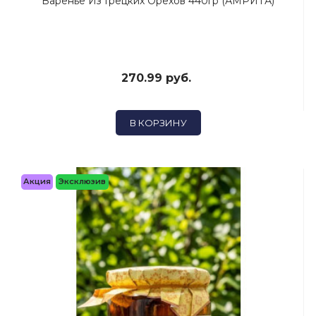
Варенье Из Грецких Орехов 440гр (АМРИТА)
270.99 руб.
В КОРЗИНУ
Акция
Эксклюзив