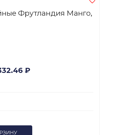
йные Фрутландия Манго,
332.46
₽
ОРЗИНУ