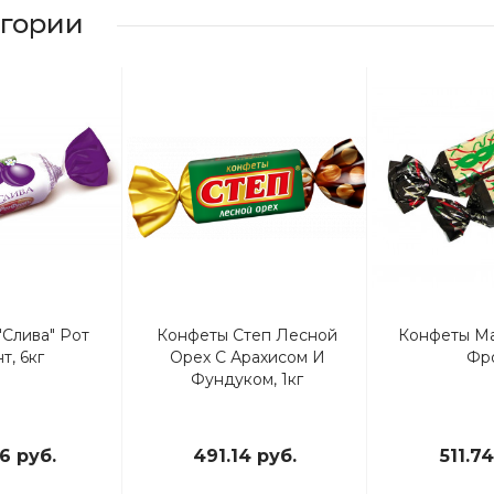
егории
"Слива" Рот
Конфеты Степ Лесной
Конфеты Ма
т, 6кг
Орех С Арахисом И
Фр
Фундуком, 1кг
6 руб.
491.14 руб.
511.74