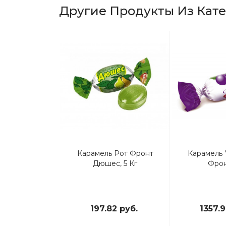
Другие Продукты Из Кат
ЛЬ «ЧУПА
Карамель Рот Фронт
Карамель 
KICK POPS»
Дюшес, 5 Кг
Фрон
4 руб.
197.82 руб.
1357.9