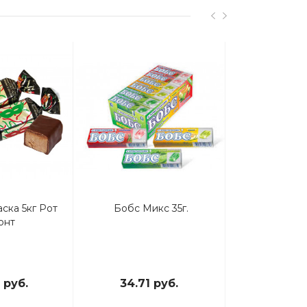
Хит
Акция
ска 5кг Рот
Бобс Микс 35г.
Тоффифи
онт
 руб.
34.71 руб.
147.43