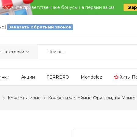
и получите приветственные бонусы на первый заказ
Зар
тно
|
Заказать обратный звонок
инки
Акции
FERRERO
Mondelez
Хиты П
Конфеты, ирис
Конфеты желейные Фрутландия Манго, 