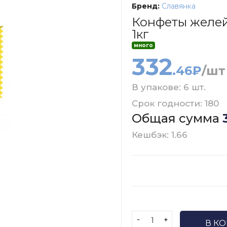
Бренд:
Славянка
Конфеты желе
1кг
много
332
.46₽
/шт
В упакове: 6 шт.
Срок годности: 180
Общая сумма
Кешбэк: 1.66
-
+
В К