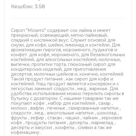
Кешбэк: 3.58
Сироп "Мохито" содержит сок лайма и имеет
прекрасный, освежающий, мятно-лаймовый,
сладкий с кислинкой вкус. Служит основой для
смузи, для кофе, шейки, лимонад и коктейли. Для
ароматизации пирогов, мороженого, пудингов и
конфет. для кофе, мороженого, для безалкогольных
коктейлей, для алкогольных коктейлей, молочных,
выпечки, пропитки торта, глюкозный сироп для
кондитерских изделий, для приготовления
десертов, молочных шейков и, конечно, коктейлей.
Такой продукт питания , как сироп для кофе и
коктейлей. Наш продукт является консервом и с
легкостью заменит сладости , мед , варенье. Для
удобства использования можно перелить сиропы в
бутылку с дозатором. С нашими товарами так же
покупают кофе , набор для коктейлей , сахар ,
молоко , вафли , печенье , газированные напитки ,
сладости , мед , алкогольные напитки , шоколад ,
фрукты , зефир , стакан , чашки , чайник , зерновое
кофе , продукты питания , десерты , мармелад ,
десерты и закуски , конфеты , сливки а так же
кофемашину .