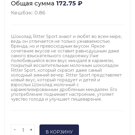
Общая сумма
172.75
₽
Кешбэк: 0.86
Шоколад Ritter Sport знают и любят во всем мире,
ведь он отличается не только узнаваемостью
бренда, но и превосходным вкусом. Яркое
сочетание вкусов не оставит равнодушным даже
самого взыскательного сладкоежку.Уже
полюбившийся всем вкус миндаля в карамели,
покрытый восхитительным молочным шоколадом
Ritter Sport, который скрасит даже самый
холодный зимний вечер. Ritter Sport представляет
новый вкус, который порадует и детей и
взрослых.Шоколад молочный с
карамелизированным дробленым миндалем. Его
употребление поднимает настроение, утоляет
чувство голода и улучшает пищеварение.
-
+
В КОРЗИНУ