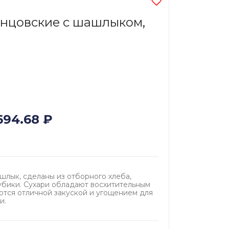
нцовские с шашлыком,
694.68
₽
лык, сделаны из отборного хлеба,
убики. Сухари обладают восхитительным
ются отличной закуской и угощением для
и.