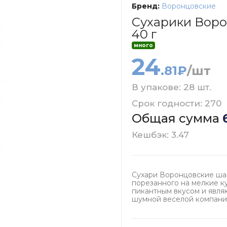
Бренд:
Воронцовские
Сухарики Воро
40 г
много
24
.81₽
/шт
В упакове: 28 шт.
Срок годности: 270
Общая сумма
Кешбэк: 3.47
Сухари Воронцовские шаш
порезанного на мелкие к
пикантным вкусом и явля
шумной веселой компани