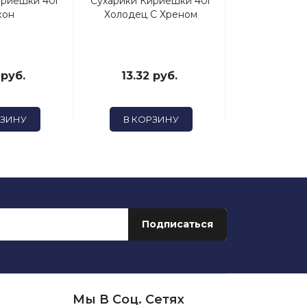
ириешки 40г
Сухарики Кириешки 40г
Сухарики Фиш
кон
Холодец С Хреном
80 + 25гр. 
Соуса А
 руб.
13.32 руб.
56.87
РЗИНУ
В КОРЗИНУ
В КОР
Мы В Соц. Сетях