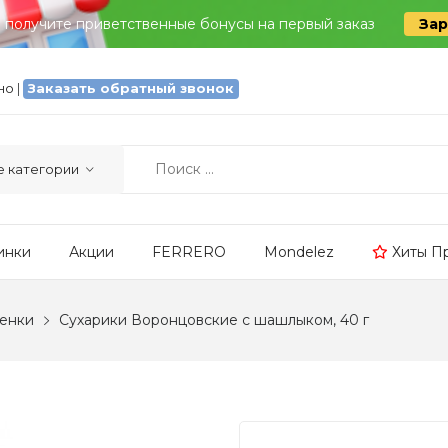
и получите приветственные бонусы на первый заказ
Зар
тно
|
Заказать обратный звонок
инки
Акции
FERRERO
Mondelez
Хиты П
ренки
Сухарики Воронцовские с шашлыком, 40 г