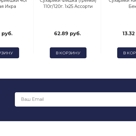
ириешки 40г
Сухарики Фишка (Гренки)
Сухарики К
ая Икра
110г/120г. 1х25 Ассорти
Бе
 руб.
62.89 руб.
13.32
РЗИНУ
В КОРЗИНУ
В КО