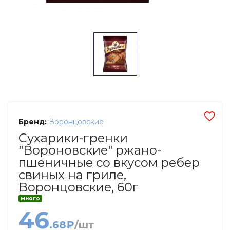
Бренд:
Воронцовские
Сухарики-гренки
"Вороновские" ржано-
пшеничные со вкусом ребер
свиных на гриле,
Воронцовские, 60г
много
46
.68₽
/шт