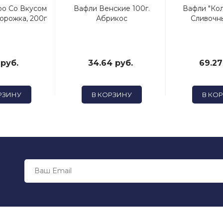
po Со Вкусом
Вафли Венские 100г.
Вафли "Ко
орожка, 200г
Абрикос
Сливочны
 руб.
34.64 руб.
69.27
РЗИНУ
В КОРЗИНУ
В КО