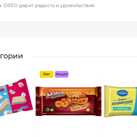
. OREO дарит радость и удовольствие.
егории
Хит
Акция