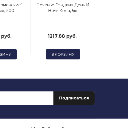
ломенские"
Печенье Сэндвич День И
Милка Печ
е, 200 Г
Ночь Konti, 5кг
Choco Grain
Хлоп
 руб.
1217.88 руб.
147.78
РЗИНУ
В КОРЗИНУ
В КОР