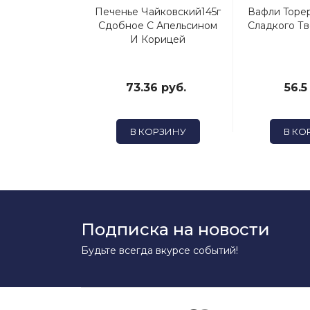
в Печенье
Печенье Чайковский145г
Вафли Tope
225г. Малина
Сдобное С Апельсином
Сладкого Тв
И Корицей
4 руб.
73.36 руб.
56.5
ОРЗИНУ
В КОРЗИНУ
В КО
Подписка на новости
Будьте всегда вкурсе событий!