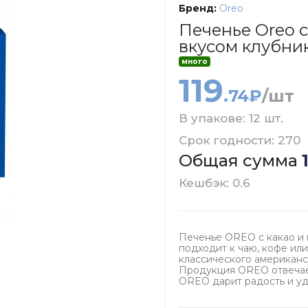
Бренд:
Oreo
Печенье Oreo с
вкусом клубник
много
119
.74₽
/шт
В упакове: 12 шт.
Срок годности: 270
Общая сумма
Кешбэк: 0.6
Печенье OREO с какао и 
подходит к чаю, кофе или
классического американск
Продукция OREO отвечае
OREO дарит радость и уд