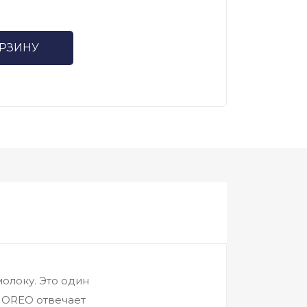
ОРЗИНУ
олоку. Это один
я OREO отвечает