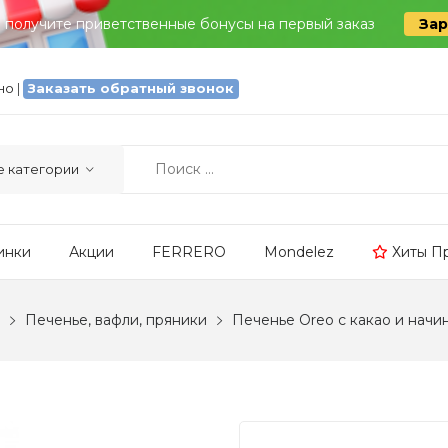
и получите приветственные бонусы на первый заказ
Зар
тно
|
Заказать обратный звонок
инки
Акции
FERRERO
Mondelez
Хиты П
Печенье, вафли, пряники
Печенье Oreo с какао и начи