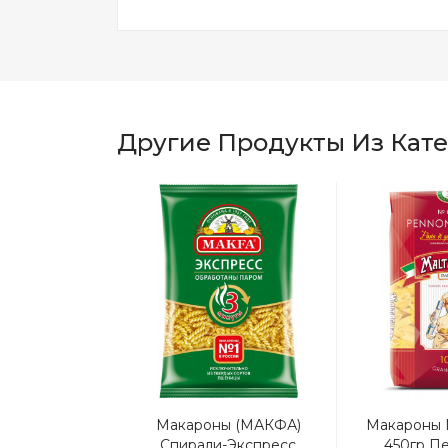
Другие Продукты Из Кат
ль Фунчоза
Макароны (МАКФА)
Макароны 
емиум, 200г
Спирали-Экспресс
450гр П