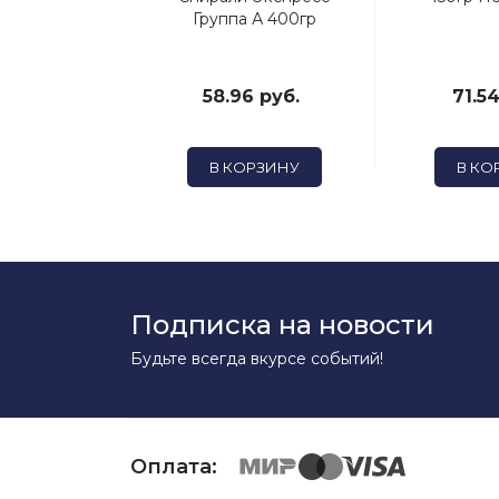
Группа А 400гр
2 руб.
58.96 руб.
71.54
ОРЗИНУ
В КОРЗИНУ
В КО
Подписка на новости
Будьте всегда вкурсе событий!
Оплата: