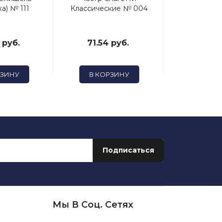
а) № 111
Классические № 004
 руб.
71.54 руб.
70.17 
РЗИНУ
В КОРЗИНУ
В КОР
Мы В Соц. Сетях