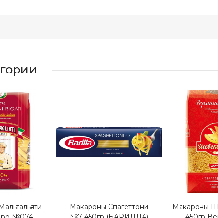
егории
Мальтальяти
Макароны Спагеттони
Макароны Ш
еро №074
№7 450гр (БАРИЛЛА)
450гр В