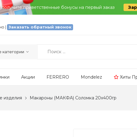
и получите приветственные бонусы на первый заказ
Зар
тно
|
Заказать обратный звонок
инки
Акции
FERRERO
Mondelez
Хиты П
е изделия
Макароны (МАКФА) Соломка 20х400гр