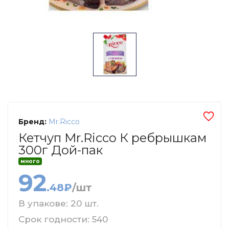
Бренд:
Mr.Ricco
Кетчуп Mr.Ricco К ребрышкам
300г Дой-пак
много
92
.48₽
/шт
В упакове: 20 шт.
Срок годности: 540