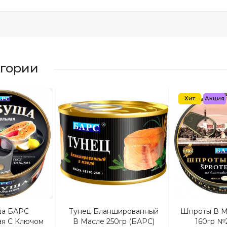
егории
Хит
Акция
ша БАРС
Тунец Бланшированный
Шпроты В 
ая С Ключом
В Масле 250гр (БАРС)
160гр №