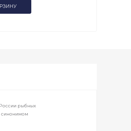
ОРЗИНУ
 России рыбных
и синонимом