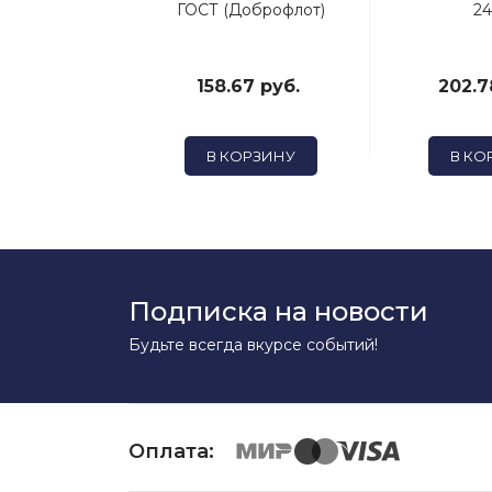
ГОСТ (Доброфлот)
24
3 руб.
158.67 руб.
202.7
ОРЗИНУ
В КОРЗИНУ
В КО
Подписка на новости
Будьте всегда вкурсе событий!
Оплата: