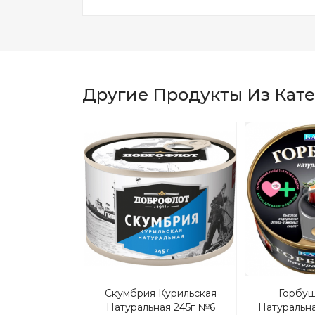
Другие Продукты Из Кат
я
асле 160г (5
Скумбрия Курильская
Горбу
рей)
Натуральная 245г №6
Натуральн