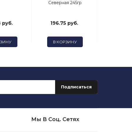
Северная 245гр
28
 руб.
196.75 руб.
178.61
РЗИНУ
В КОРЗИНУ
В КОР
Мы В Соц. Сетях