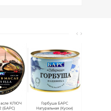
Масле КЛЮЧ
Горбуша БАРС
Морские Вод
2 (БАРС)
Натуральная (куски)
Soy Премиум