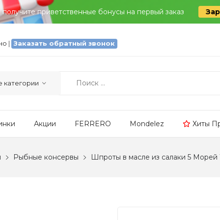
и получите приветственные бонусы на первый заказ
Зар
тно
|
Заказать обратный звонок
инки
Акции
FERRERO
Mondelez
Хиты П
ы
Рыбные консервы
Шпроты в масле из салаки 5 Морей 