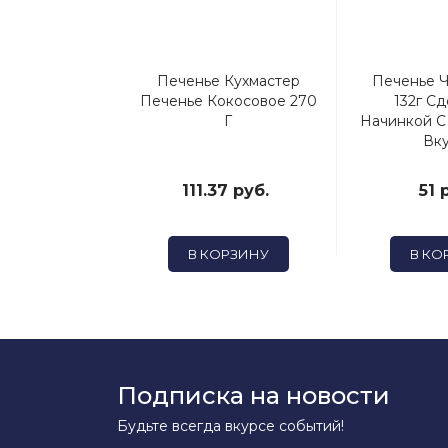
Чайкофский
Печенье Кухмастер
Печенье 
рное Снежное
Печенье Кокосовое 270
132г С
Г
Начинкой С
Вк
3 руб.
111.37 руб.
51 
ОРЗИНУ
В КОРЗИНУ
В КО
Подписка на новости
Будьте всегда вкурсе событий!