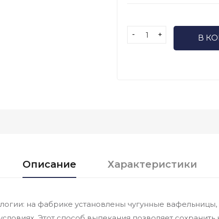
-
+
В К
Описание
Характеристики
огии: на фабрике установлены чугунные вафельницы,
условиях. Этот способ выпекания позволяет сохранить 