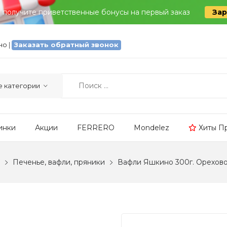
и получите приветственные бонусы на первый заказ
Зар
тно
|
Заказать обратный звонок
инки
Акции
FERRERO
Mondelez
Хиты П
Печенье, вафли, пряники
Вафли Яшкино 300г. Орехов