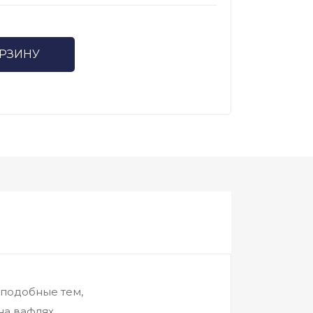
ОРЗИНУ
 подобные тем,
на вафлях