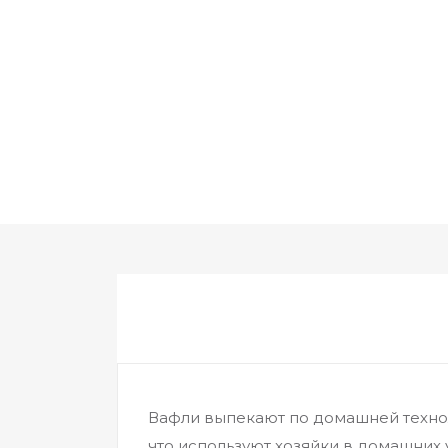
Вафли выпекают по домашней технол
что используют хозяйки в домашних 