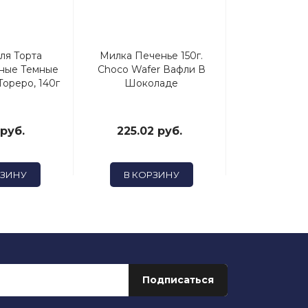
ля Торта
Милка Печенье 150г.
Вафли Topep
ные Темные
Choco Wafer Вафли В
Сладкого Тво
ореро, 140г
Шоколаде
 руб.
225.02 руб.
56.5 
РЗИНУ
В КОРЗИНУ
В КОР