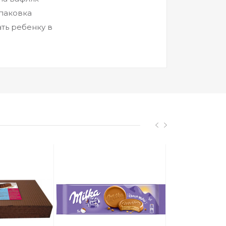
упаковка
ать ребенку в