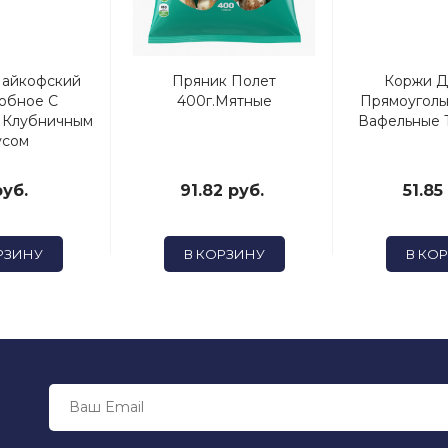
Чайкофский
Пряник Полет
Коржи Д
добное С
400г.Мятные
Прямоуголь
 Клубничным
Вафельные Т
усом
руб.
91.82 руб.
51.85
РЗИНУ
В КОРЗИНУ
В КО