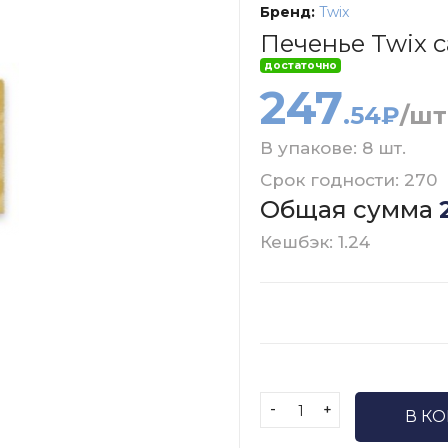
Бренд:
Twix
Печенье Twix c
достаточно
247
.54₽
/шт
В упакове: 8 шт.
Срок годности: 270
Общая сумма
Кешбэк: 1.24
-
+
В К