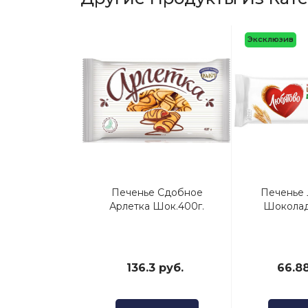
Эксклюзив
екино 400г.
Печенье Сдобное
Печенье
вочные
Арлетка Шок.400г.
Шоколад
 руб.
136.3 руб.
66.88