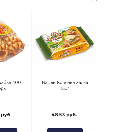
абье 400 Г.
Вафли Коровка Халва
Печенье Пол
ерь
150г
30
 руб.
48.53 руб.
73.07