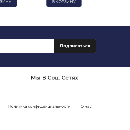
РЗИНУ
В КОРЗИНУ
В КОР
Мы В Соц. Сетях
Политика конфиденциальности
О нас
екс.Спеллер»