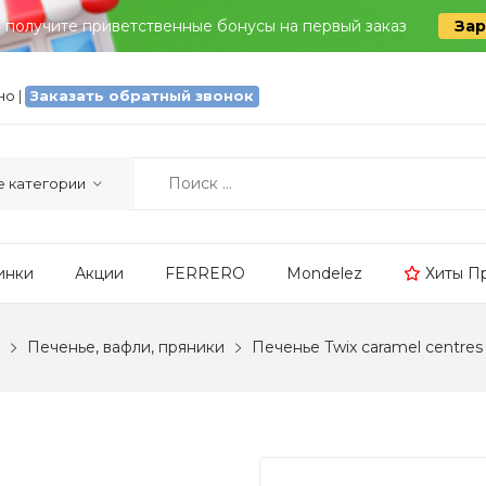
и получите приветственные бонусы на первый заказ
Зар
тно
|
Заказать обратный звонок
инки
Акции
FERRERO
Mondelez
Хиты П
Печенье, вафли, пряники
Печенье Twix caramel centres