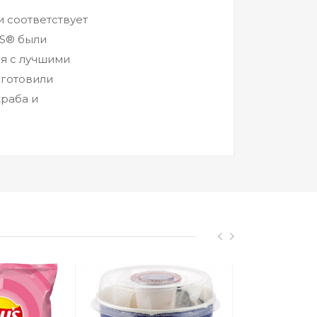
и соответствует
'S® были
ся с лучшими
иготовили
краба и