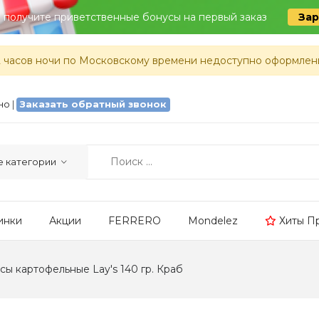
и получите приветственные бонусы на первый заказ
Зар
2 часов ночи по Московскому времени недоступно оформлен
тно
|
Заказать обратный звонок
инки
Акции
FERRERO
Mondelez
Хиты П
сы картофельные Lay's 140 гр. Краб