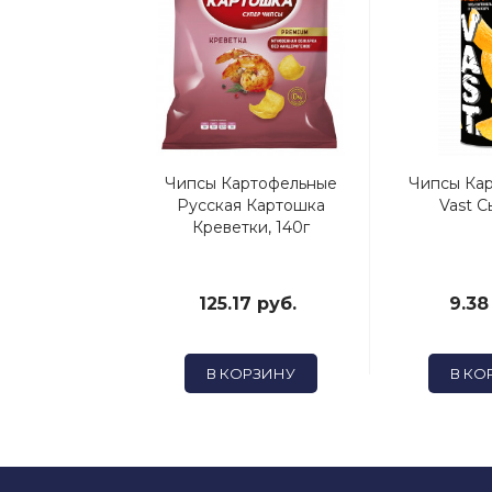
укурузные
Чипсы Картофельные
Чипсы Ка
. Чили И Лайм
Русская Картошка
Vast С
Креветки, 140г
 руб.
125.17 руб.
9.38
ОРЗИНУ
В КОРЗИНУ
В КО