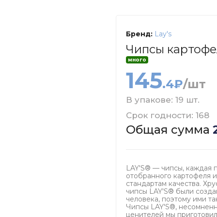
Бренд:
Lay's
Чипсы картофел
много
145
.4₽
/шт
В упакове: 19 шт.
Срок годности: 168
Общая сумма
LAY'S® — чипсы, каждая 
отобранного картофеля и
стандартам качества. Хру
чипсы LAY'S® были созда
человека, поэтому ими та
Чипсы LAY'S®, несомненн
ценителей мы приготовил