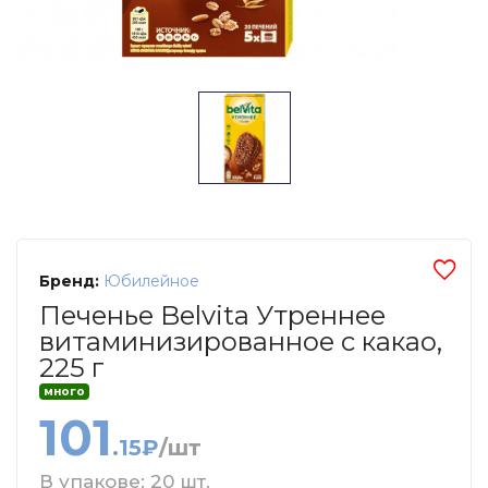
Бренд:
Юбилейное
Печенье Belvita Утреннее
витаминизированное с какао,
225 г
много
101
.15₽
/шт
В упакове: 20 шт.