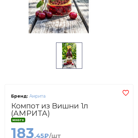
Бренд:
Амрита
Компот из Вишни 1л
(АМРИТА)
много
183
.45₽
/шт