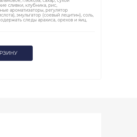
альмовое, глюкоза, сахар, сухой
ие сливки, клубника, рис,
ьные ароматизаторы, регулятор
лота), эмульгатор (соевый лецитин), соль,
одержать следы арахиса, орехов и яиц.
ОРЗИНУ