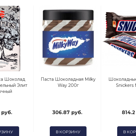
ка Шоколад
Паста Шоколадная Milky
Шоколадные
ельный Элит
Way 200г
Snickers 
очный
 руб.
306.87 руб.
814.2
РЗИНУ
В КОРЗИНУ
В КО