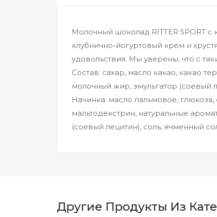
Молочный шоколад RITTER SPORT с к
клубнично-йогуртовый крем и хруст
удовольствия. Мы уверены, что с т
Состав: cахар, масло какао, какао т
молочный жир, эмульгатор (соевый л
Начинка: масло пальмовое, глюкоза, 
мальтодекстрин, натуральные аромат
(соевый лецитин), соль, ячменный со
Другие Продукты Из Кат