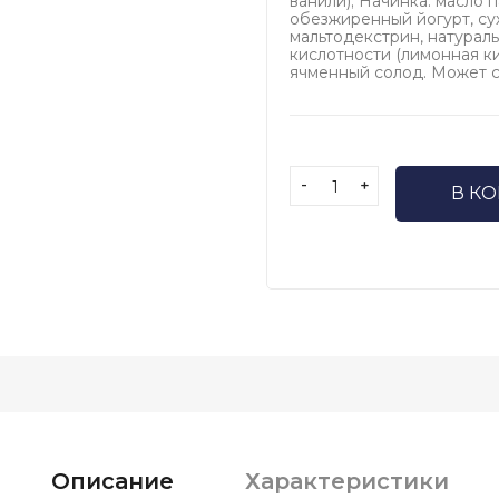
ванили); Начинка: масло п
обезжиренный йогурт, сух
мальтодекстрин, натурал
кислотности (лимонная кис
ячменный солод. Может с
-
+
В К
Описание
Характеристики