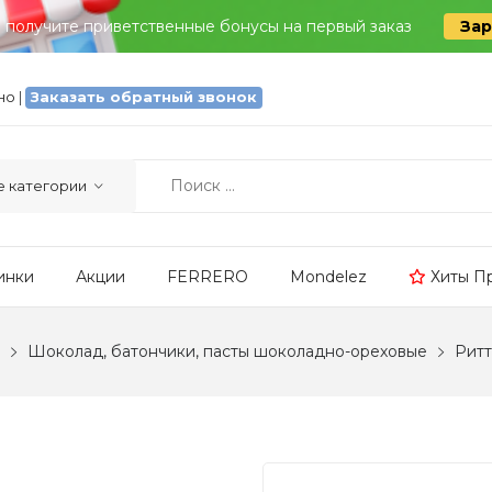
и получите приветственные бонусы на первый заказ
Зар
тно
|
Заказать обратный звонок
инки
Акции
FERRERO
Mondelez
Хиты П
Шоколад, батончики, пасты шоколадно-ореховые
Ритт