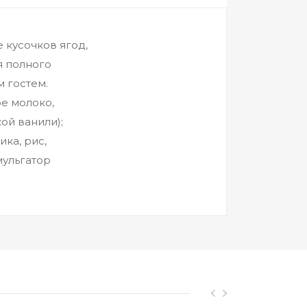
 кусочков ягод,
я полного
 гостем.
ое молоко,
ой ванили);
ика, рис,
мульгатор