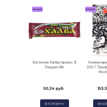
Акция
Акция
Бабаевский
Батончик Халва Арахис В
Коммунар
ий, 90г
Глазури 68г
200 Г Трюф
Мол
6 руб.
50.24 руб.
153.3
ОРЗИНУ
В КОРЗИНУ
В КО