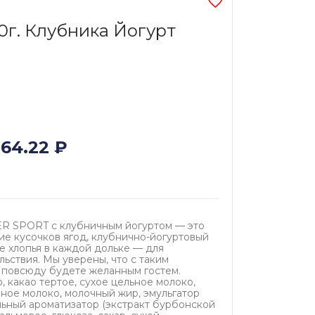
0г. Клубника Йогурт
164.22
₽
R SPORT с клубничным йогуртом — это
ие кусочков ягод, клубнично-йогуртовый
е хлопья в каждой дольке — для
ьствия. Мы уверены, что с таким
 повсюду будете желанным гостем.
о, какао тертое, сухое цельное молоко,
нное молоко, молочный жир, эмульгатор
альный ароматизатор (экстракт бурбонской