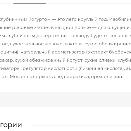
лубничным йогуртом — это лето круглый год. Изобилие
ящие рисовые хлопья в каждой дольке — для ощущени
аким клубничным десертом вы повсюду будете желанным
ертое, сухое цельное молоко, лактоза, сухое обезжиренн
ецитин), натуральный ароматизатор (экстракт бурбонск
сахар, сухой обезжиренный йогурт, сухие сливки, клубн
изаторы, регулятор кислотности (лимонная кислота), э
лод. Может содержать следы арахиса, орехов и яиц.
егории