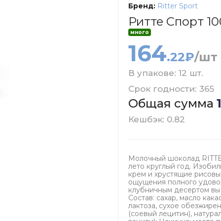
Бренд:
Ritter Sport
Ритте Спорт 10
много
164
.22₽
/шт
В упакове: 12 шт.
Срок годности: 365
Общая сумма
Кешбэк: 0.82
Молочный шоколад RITTE
лето круглый год. Изобил
крем и хрустящие рисовы
ощущения полного удовол
клубничным десертом вы
Состав: cахар, масло кака
лактоза, сухое обезжире
(соевый лецитин), натур