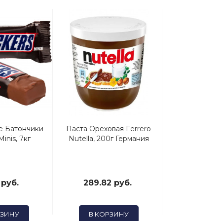
 Батончики
Паста Ореховая Ferrero
Коммунарк
Minis, 7кг
Nutella, 200г Германия
180 Г Мо
Начинкой 
Слив
 руб.
289.82 руб.
165.04
РЗИНУ
В КОРЗИНУ
В КОР