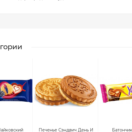
егории
Чайковский
Печенье Сэндвич День И
Батончик