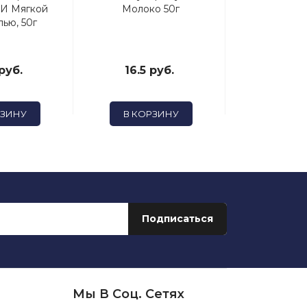
 И Мягкой
Молоко 50г
300г.За
ью, 50г
"Сморо
руб.
16.5 руб.
72.33
РЗИНУ
В КОРЗИНУ
В КОР
Мы В Соц. Сетях