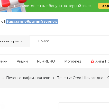
и получите приветственные бонусы на первый заказ
Зар
тно
|
Заказать обратный звонок
инки
Акции
FERRERO
Mondelez
Хиты П
Печенье, вафли, пряники
Печенье Oreo Шоколадное, 9