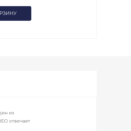
ОРЗИНУ
дин из
REO отвечает