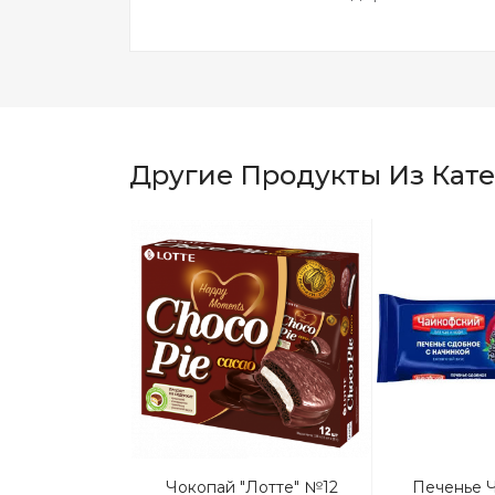
Другие Продукты Из Кат
к Полет
Чокопай "Лотте" №12
Печенье 