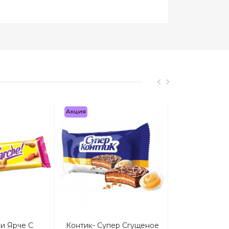
Акция
и Ярче С
Контик- Супер Сгущеное
Пряник