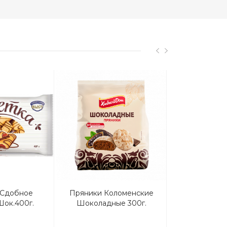
 Сдобное
Пряники Коломенские
Пряники Ще
Шок.400г.
Шоколадные 300г.
Имби