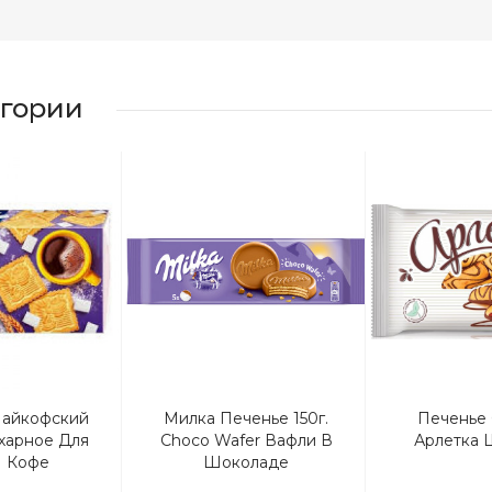
егории
Чайкофский
Милка Печенье 150г.
Печенье
ахарное Для
Choco Wafer Вафли В
Арлетка 
И Кофе
Шоколаде