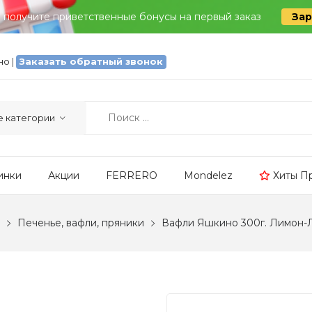
и получите приветственные бонусы на первый заказ
Зар
тно
|
Заказать обратный звонок
инки
Акции
FERRERO
Mondelez
Хиты П
Печенье, вафли, пряники
Вафли Яшкино 300г. Лимон-