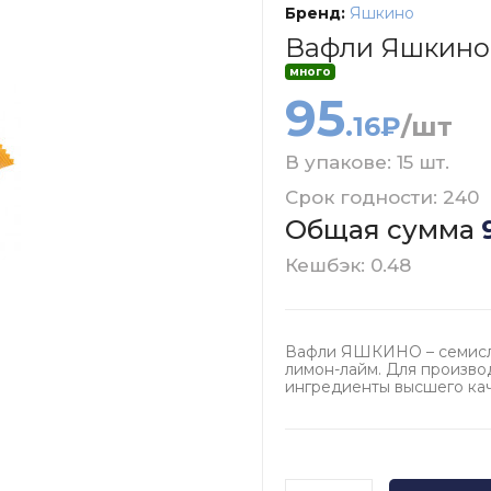
Бренд:
Яшкино
Вафли Яшкино
много
95
.16₽
/шт
В упакове: 15 шт.
Срок годности: 240
Общая сумма
Кешбэк: 0.48
Вафли ЯШКИНО – семисл
лимон-лайм. Для произво
ингредиенты высшего кач