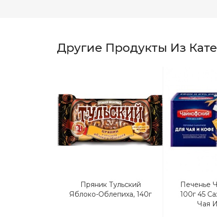
Другие Продукты Из Кат
шкино 350г.
Пряник Тульский
Печенье 
 Сгушенка
Яблоко-Облепиха, 140г
100г 45 С
Чая 