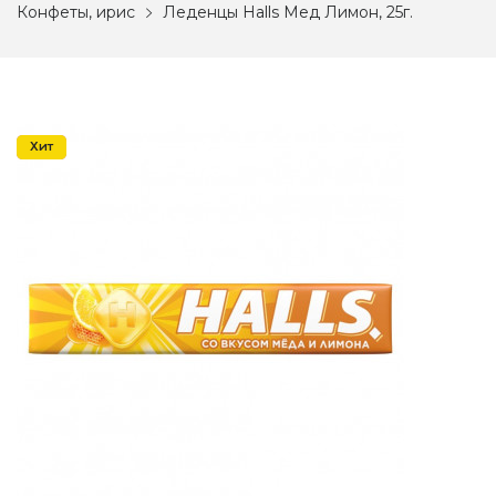
Конфеты, ирис
Леденцы Halls Мед Лимон, 25г.
Акция
Хит