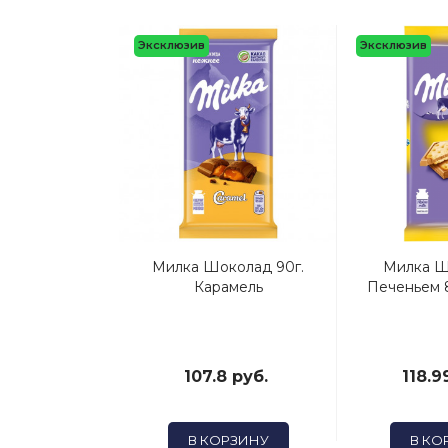
Акция
Эксклюзив
Эксклюзив
Из Айвы 1л
Милка Шоколад 90г.
Милка Ш
РИТА)
Карамель
Печеньем 8
5 руб.
107.8 руб.
118.9
ОРЗИНУ
В КОРЗИНУ
В КО