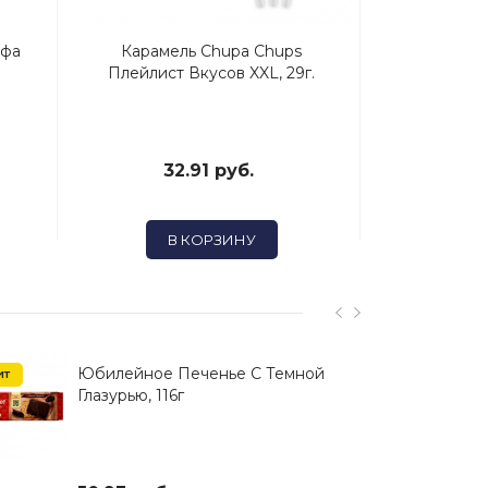
кфа
Карамель Chupa Chups
Хлопья Ма
Плейлист Вкусов XXL, 29г.
32.91 руб.
50
В КОРЗИНУ
В
Юбилейное Печенье С Темной
ит
Хит
Глазурью, 116г