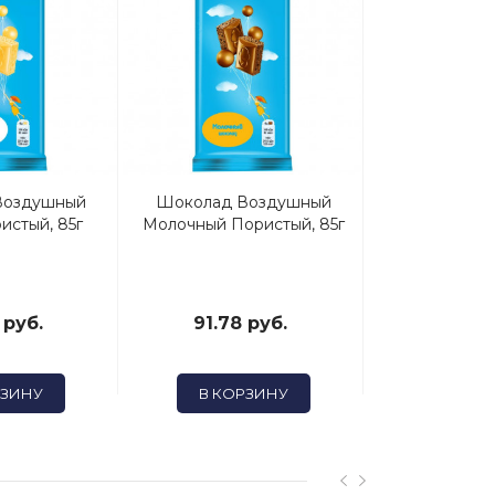
Воздушный
Шоколад Воздушный
Леденцы Hall
истый, 85г
Молочный Пористый, 85г
 руб.
91.78 руб.
32.43
РЗИНУ
В КОРЗИНУ
В КОР