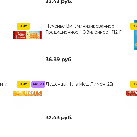
32.43 руб.
Печенье Витаминизированное
Хит
Х
Традиционное "Юбилейное", 112 Г
36.89 руб.
ом И
Леденцы Halls Мед Лимон, 25г.
Хит
Акция
Х
32.43 руб.