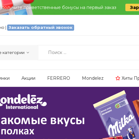
и получите приветственные бонусы на первый заказ
Зар
тно
|
Заказать обратный звонок
инки
Акции
FERRERO
Mondelez
Хиты П