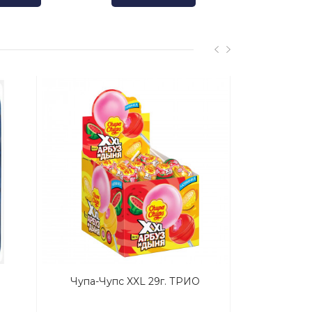
Чупа-Чупс XXL 29г. ТРИО
Магги Прип
Мяса И Ш