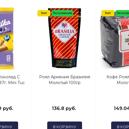
Хит
Эксклюзив
Хит
Экскл
околад С
Роял Армения Бразилия
Кофе Роял
7г. Mini Tuc
Молотый 100гр
Молот
9 руб.
136.8 руб.
149.04
РЗИНУ
В КОРЗИНУ
В КО