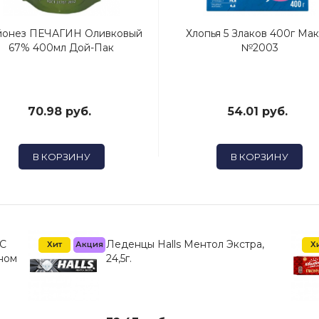
онез ПЕЧАГИН Оливковый
Хлопья 5 Злаков 400г Ма
67% 400мл Дой-Пак
№2003
70.98 руб.
54.01 руб.
В КОРЗИНУ
В КОРЗИНУ
 С
Леденцы Halls Ментол Экстра,
Хит
Акция
Х
ном
24,5г.