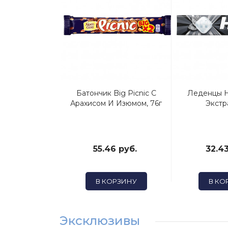
Alpen Gold
Батончик Big Picnic С
Леденцы H
С Клубнично-
Арахисом И Изюмом, 76г
Экстра
й Начинкой,
80г
5 руб.
55.46 руб.
32.43
ОРЗИНУ
В КОРЗИНУ
В КО
Эксклюзивы