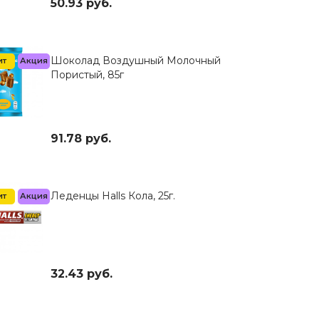
50.93 руб.
Шоколад Воздушный Молочный
ит
Акция
Хит
Акция
Пористый, 85г
91.78 руб.
Леденцы Halls Кола, 25г.
ит
Акция
Хит
32.43 руб.