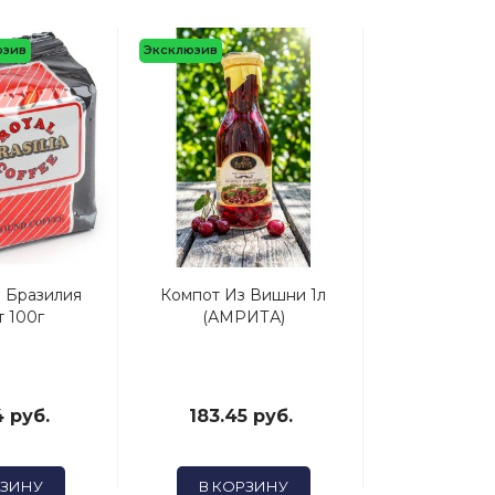
юзив
Эксклюзив
Эксклюзив
 Бразилия
Компот Из Вишни 1л
Галеты Любя
 100г
(АМРИТА)
Класси
 руб.
183.45 руб.
60.96
РЗИНУ
В КОРЗИНУ
В КОР