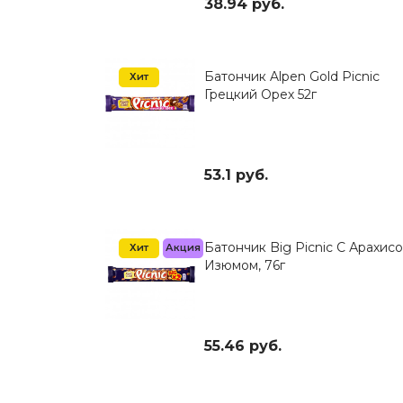
38.94 руб.
 Новотерская
Батончик Alpen Gold Picnic
Хит
Грецкий Орех 52г
53.1 руб.
Батончик Big Picnic С Арахис
Хит
Акция
Изюмом, 76г
55.46 руб.