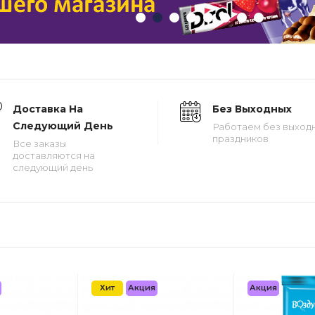
Доставка На
Без Выходных
Следующий День
Работаем без выходн
праздников
Все заказы
доставляются на
следующий день
Хит
Акция
Акция